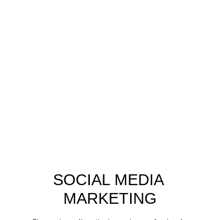
CONTENT CREATION
Siamo specializzati nella produzione di Contenuti 
Video per i tuoi Progetti sui Social Media - 
Ideazione, Scrittura, Registrazione, Montaggio: ci 
occupiamo noi di tutto, tu devi solo metterci la 
faccia! 
YOUR 
FRO
M
BUDGET
SCOPRI DI PIU'
SOCIAL MEDIA 
MARKETING