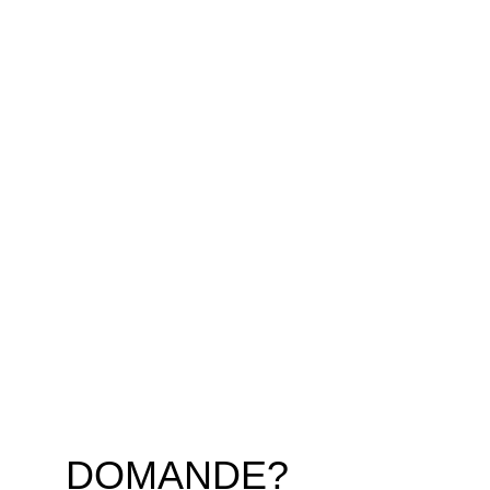
Studiamo, sulla base dei tuoi obiettivi, il tuo 
Business, cercando di capire come poter 
migliorare alcuni aspetti cruciali: prodotto, pricing, 
marketing, comunicazione, acquisizione clienti - Ti 
aiutiamo ad accelerare i processi di successo 
della tua attività, fornendoti una soluzione chiavi 
in mano in un tempo prefissato insieme.
YOUR 
FROM
BUDGET
SCOPRI DI PIU'
DOMANDE?